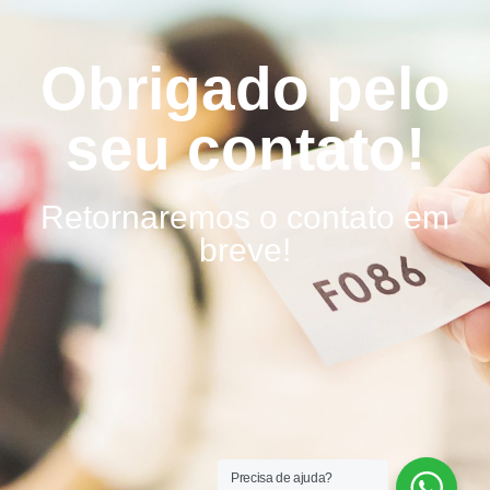
Obrigado pelo
seu contato!
Retornaremos o contato em
breve!
Precisa de ajuda?